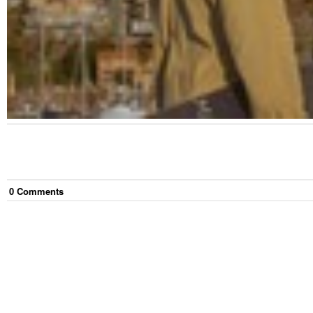
0
Comment
s