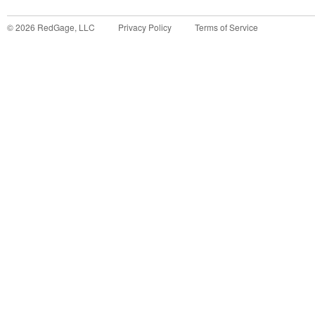
©
2026
RedGage, LLC
Privacy Policy
Terms of Service