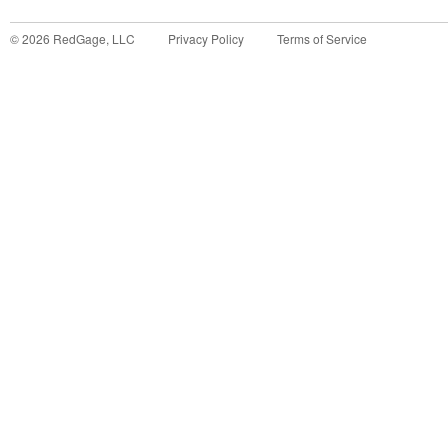
©
2026
RedGage, LLC
Privacy Policy
Terms of Service