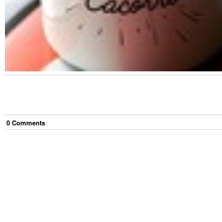
0
Comment
s