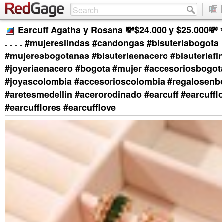
Earcuff Agatha y Rosana 💸$24.000 y $25.000
. . . . #mujereslindas #candongas #bisuteriabogota
#mujeresbogotanas #bisuteriaenacero #bisuteriafi
#joyeriaenacero #bogota #mujer #accesoriosbogot
#joyascolombia #accesorioscolombia #regalosenb
#aretesmedellin #acerorodinado #earcuff #earcuffl
#earcufflores #earcufflove