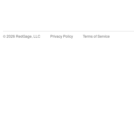
©
2026
RedGage, LLC
Privacy Policy
Terms of Service