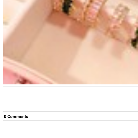
0
Comment
s