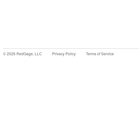
©
2026
RedGage, LLC
Privacy Policy
Terms of Service