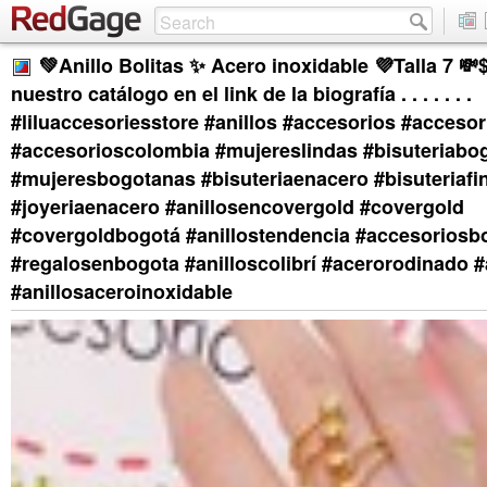
💚Anillo Bolitas ✨ Acero inoxidable 💜Talla 7 
nuestro catálogo en el link de la biografía . . . . . . .
#liluaccesoriesstore #anillos #accesorios #acces
#accesorioscolombia #mujereslindas #bisuteriabo
#mujeresbogotanas #bisuteriaenacero #bisuteriafi
#joyeriaenacero #anillosencovergold #covergold
#covergoldbogotá #anillostendencia #accesoriosb
#regalosenbogota #anilloscolibrí #acerorodinado 
#anillosaceroinoxidable