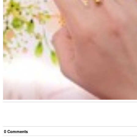
0
Comment
s