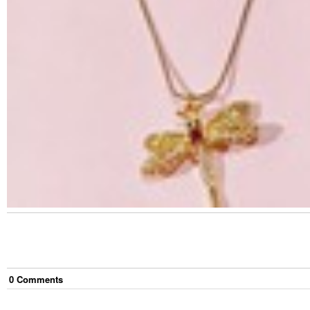
0
Comment
s