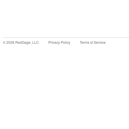
©
2026
RedGage, LLC
Privacy Policy
Terms of Service