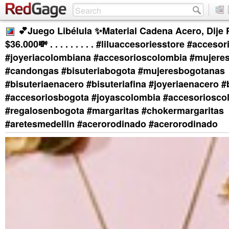
💕Juego Libélula ✨Material Cadena Acero, Dije 
$36.000💸 . . . . . . . . . #liluaccesoriesstore #acce
#joyeriacolombiana #accesorioscolombia #mujeres
#candongas #bisuteriabogota #mujeresbogotanas
#bisuteriaenacero #bisuteriafina #joyeriaenacero 
#accesoriosbogota #joyascolombia #accesoriosco
#regalosenbogota #margaritas #chokermargaritas
#aretesmedellin #acerorodinado #acerorodinado