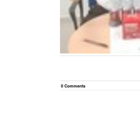
0
Comment
s