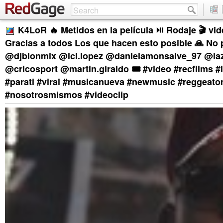
K4LoR 🔥 Metidos en la película ⏯️ Rodaje 🎬 vid
Gracias a todos Los que hacen esto posible 🙏 No
@djblonmix @ici.lopez @danielamonsalve_97 @la
@cricosport @martin.giraldo 🎟️ #video #recfilms 
#parati #viral #musicanueva #newmusic #reggeato
#nosotrosmismos #videoclip