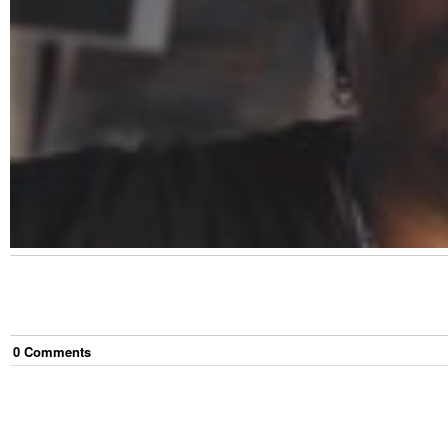
0
Comment
s