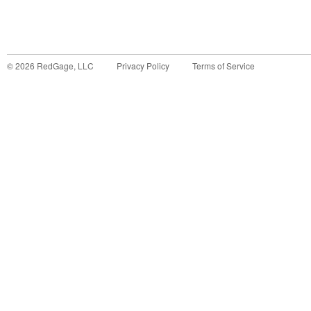
©
2026
RedGage, LLC
Privacy Policy
Terms of Service