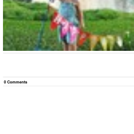
0
Comment
s