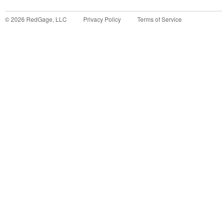
©
2026
RedGage, LLC
Privacy Policy
Terms of Service