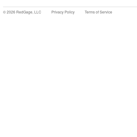
©
2026
RedGage, LLC
Privacy Policy
Terms of Service