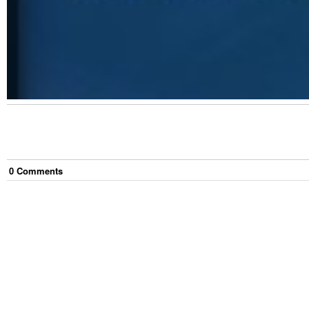
0
Comment
s