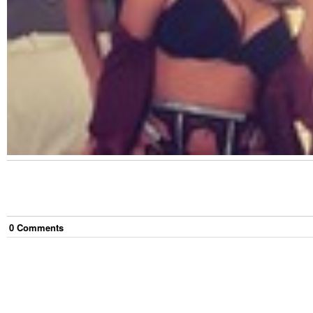
0
Comment
s