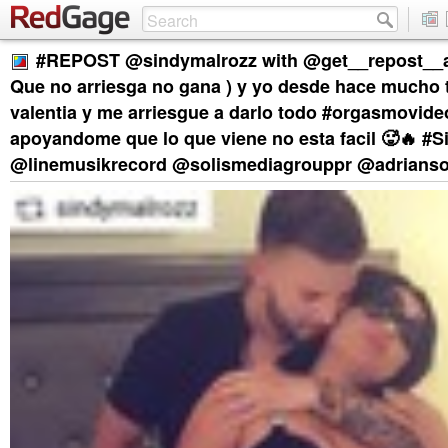
#REPOST @sindymalrozz with @get__repost__ap
Que no arriesga no gana ) y yo desde hace mucho 
valentia y me arriesgue a darlo todo #orgasmovide
apoyandome que lo que viene no esta facil 🥵🔥 #
@linemusikrecord @solismediagrouppr @adrianso