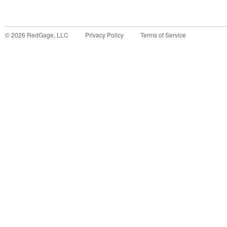
©
2026
RedGage, LLC
Privacy Policy
Terms of Service