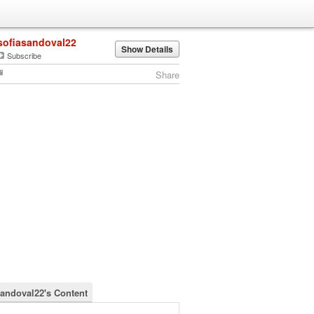
sofiasandoval22
Show Details
Subscribe
Share
sandoval22's Content