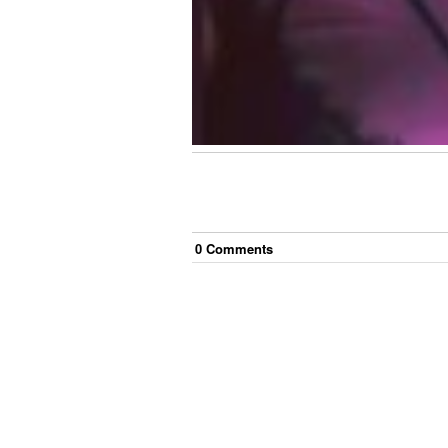
0
Comment
s