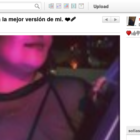
Upload
la mejor versión de mi. ❤️‍🩹
sofia