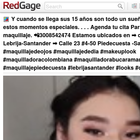
Y cuando se llega sus 15 años son todo un sue
estos momentos especiales. . . . Agenda tu cita Pa
maquillaje. 📲3008542474 Estamos ubicados en ➡ c
Lebrija-Santander ➡ Calle 23 #4-50 Piedecuesta -S
#maquillajedeojos #maquillajededia #makeuplook
#maquilladoracolombiana #maquilladorabucarama
#maquillajepiedecuesta #lebrijasantander #looks 