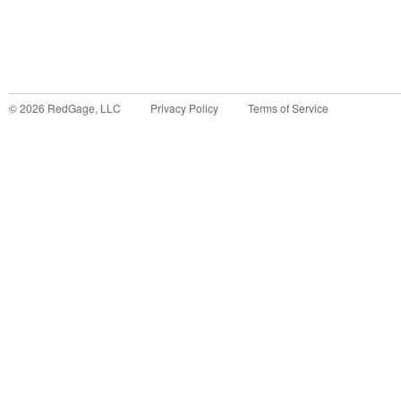
©
2026
RedGage, LLC
Privacy Policy
Terms of Service