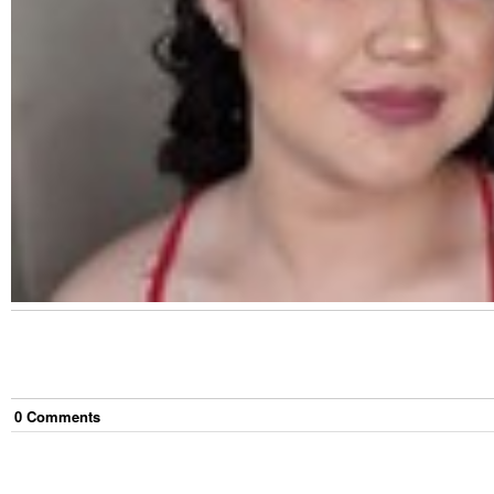
0
Comment
s