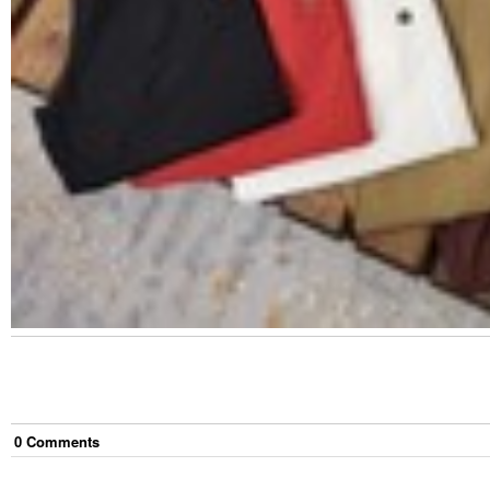
0
Comment
s