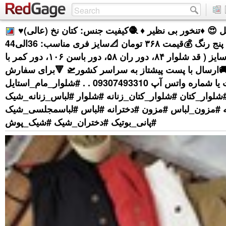
♥️شلوار مام استایل 😍 ♦️تنخور بی نظیر ♦️ 🧶کیفیت جنس: کتان نخ (عالی)
🎨رنگبندی: پنج رنگ 💰قیمت ۳۶۸ تومان 📐سایز فری مناسب: 36الی44
راهنمای سایز ( قد شلوار ۸۴، دور ران ۵۸، دور باسن ۱۰۶، دور کمر با
انی ۱۰۲) 🚚ارسال با پست پیشتاز به سراسر کشور🛫 🔻برای سفارش
دایرکت یا شماره واتس آپ 09307493310 . . #شلوار_مام_استایل
#شلوار_کتان #شلوار_کتان_زنانه #شلوار #لباس_زنانه_شیک
ه #مزون_لباس #مزون #دخترانه #لباس #لباسمجلسی_شیک
#پانی_بوتیک #دختران_شیک #شیک_پوش