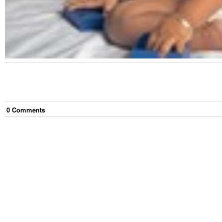
0
Comment
s