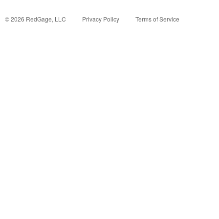
©
2026
RedGage, LLC
Privacy Policy
Terms of Service