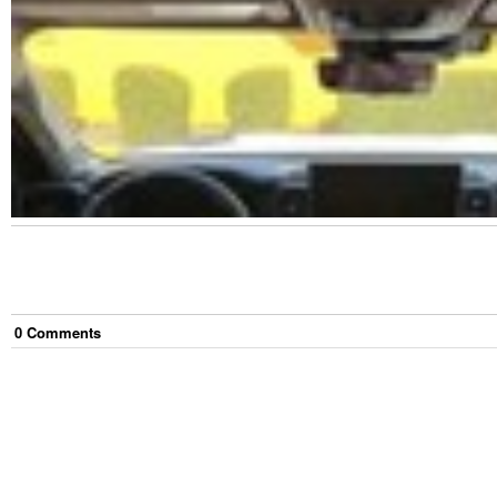
0
Comment
s