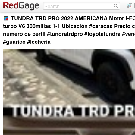
TUNDRA TRD PRO 2022 AMERICANA Motor I-F
turbo V6 300millas 1-1 Ubicación #caracas Precio c
número de perfil #tundratrdpro #toyotatundra #ve
#guarico #lecheria