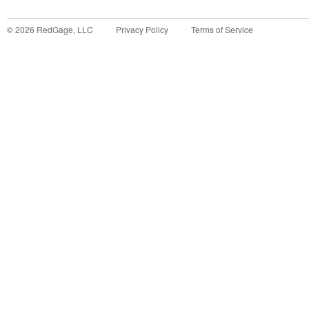
©
2026
RedGage, LLC
Privacy Policy
Terms of Service