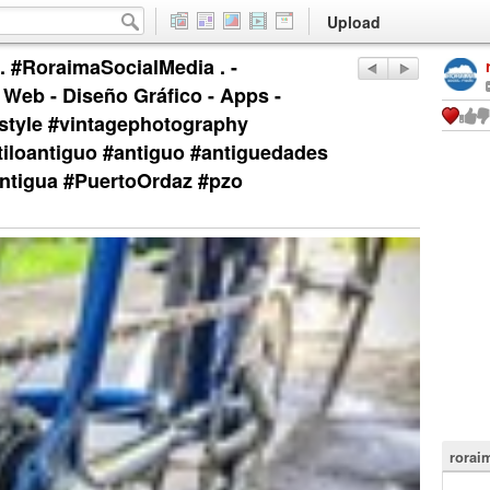
Upload
. #RoraimaSocialMedia . -
Web - Diseño Gráfico - Apps -
estyle #vintagephotography
tiloantiguo #antiguo #antiguedades
aantigua #PuertoOrdaz #pzo
rorai