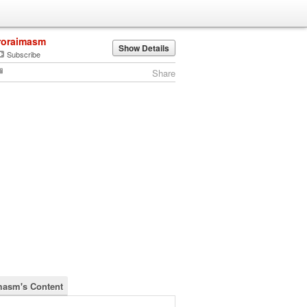
roraimasm
Show Details
Subscribe
Share
masm's Content