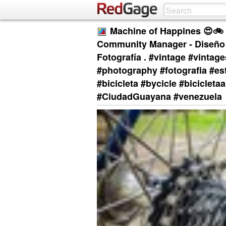
Machine of Happines 😍🚲 
Community Manager - Diseño 
Fotografía . #vintage #vintag
#photography #fotografia #es
#bicicleta #bycicle #biciclet
#CiudadGuayana #venezuela