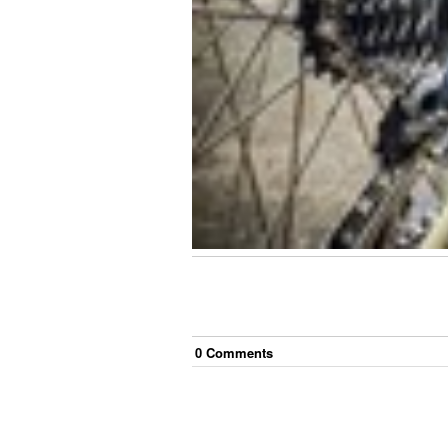
0
Comment
s