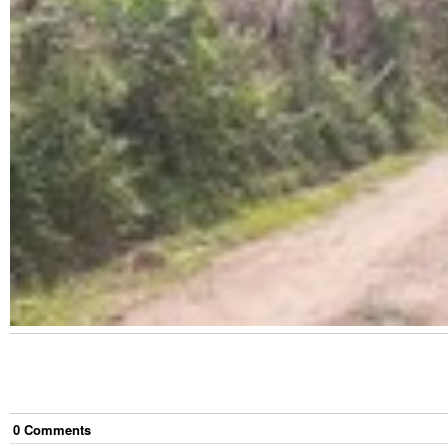
0
Comment
s