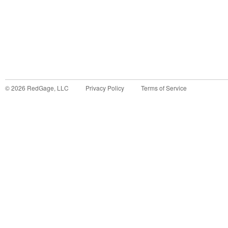
©
2026
RedGage, LLC
Privacy Policy
Terms of Service