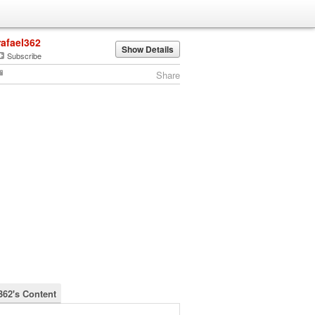
rafael362
Show Details
Subscribe
Share
362's Content