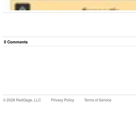
0
Comment
s
©
2026
RedGage, LLC
Privacy Policy
Terms of Service