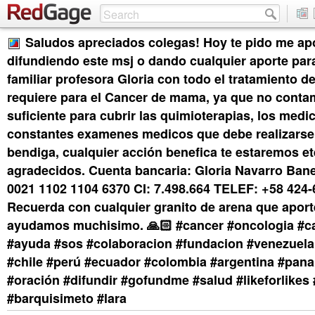
Saludos apreciados colegas! Hoy te pido me a
difundiendo este msj o dando cualquier aporte par
familiar profesora Gloria con todo el tratamiento d
requiere para el Cancer de mama, ya que no conta
suficiente para cubrir las quimioterapias, los med
constantes examenes medicos que debe realizarse.
bendiga, cualquier acción benefica te estaremos e
agradecidos. Cuenta bancaria: Gloria Navarro Ban
0021 1102 1104 6370 CI: 7.498.664 TELEF: +58 424
Recuerda con cualquier granito de arena que apor
ayudamos muchisimo. 🙏🏻 #cancer #oncologia #
#ayuda #sos #colaboracion #fundacion #venezuel
#chile #perú #ecuador #colombia #argentina #pan
#oración #difundir #gofundme #salud #likeforlike
#barquisimeto #lara