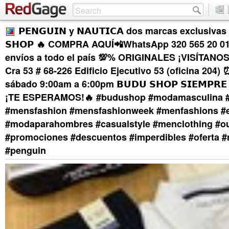
𝗣𝗘𝗡𝗚𝗨𝗜𝗡 y 𝗡𝗔𝗨𝗧𝗜𝗖𝗔 dos marcas exclusivas
𝗦𝗛𝗢𝗣 🔥 COMPRA AQUÍ📲WhatsApp 320 565 20 0
envíos a todo el país 💯% ORIGINALES ¡VISÍTANOS!
Cra 53 # 68-226 Edificio Ejecutivo 53 (oficina 204)
sábado 9:00am a 6:00pm 𝗕𝗨𝗗𝗨 𝗦𝗛𝗢𝗣 𝗦𝗜𝗘𝗠𝗣𝗥𝗘 𝗢
¡TE ESPERAMOS!🔥 #budushop #modamasculina #b
#mensfashion #mensfashionweek #menfashions #e
#modaparahombres #casualstyle #menclothing #ou
#promociones #descuentos #imperdibles #oferta 
#penguin