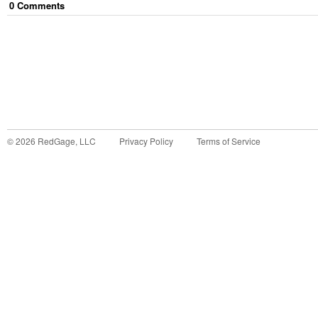
0
Comment
s
©
2026
RedGage, LLC
Privacy Policy
Terms of Service