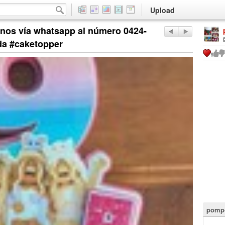
Upload
anos vía whatsapp al número 0424-
da #caketopper
pompo