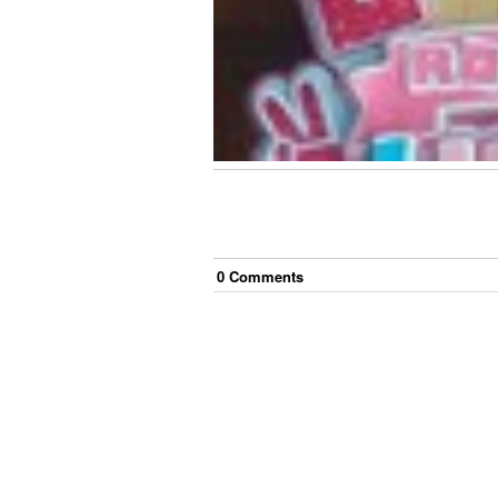
0
Comment
s