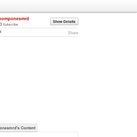
pomponesmrd
Show Details
Subscribe
Share
nesmrd's Content