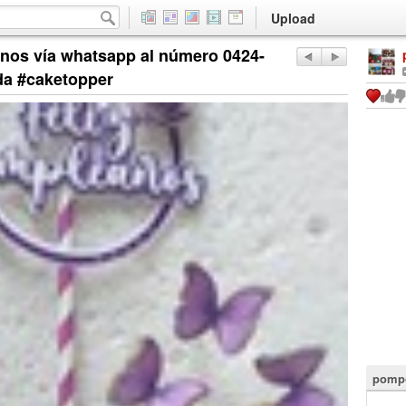
Upload
anos vía whatsapp al número 0424-
da #caketopper
pompo