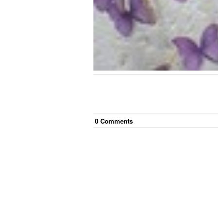
0
Comment
s