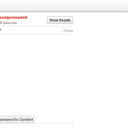
pomponesmrd
Show Details
Subscribe
Share
nesmrd's Content