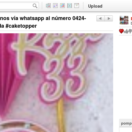
Upload
anos vía whatsapp al número 0424-
da #caketopper
pompo