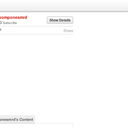
pomponesmrd
Show Details
Subscribe
Share
nesmrd's Content