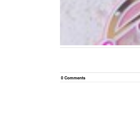
0
Comment
s