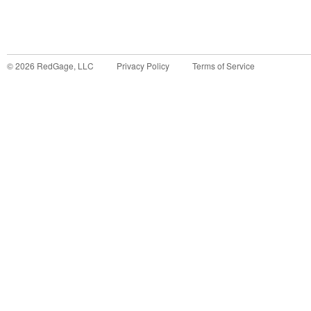
©
2026
RedGage, LLC
Privacy Policy
Terms of Service