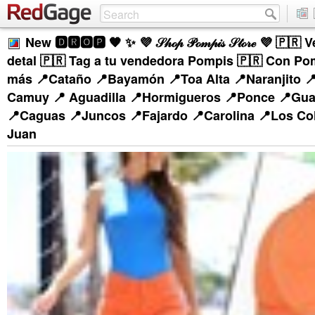
New 🅳🆁🅾🅿 🧡 ✨ 💜 𝒮𝒽ℴ𝓅 𝒫ℴ𝓂𝓅𝒾𝓈 𝒮𝓉ℴ𝓇ℯ 💜 🇵
detal 🇵🇷 Tag a tu vendedora Pompis 🇵🇷 Con P
más 📍Cataño 📍Bayamón 📍Toa Alta 📍Naranjito 
Camuy 📍 Aguadilla 📍Hormigueros 📍Ponce 📍Gu
📍Caguas 📍Juncos 📍Fajardo 📍Carolina 📍Los Co
Juan