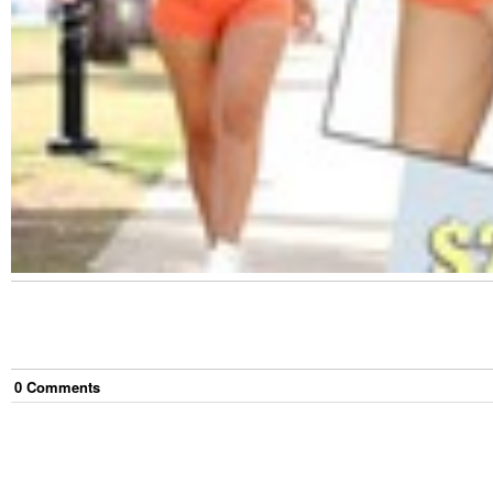
0
Comment
s