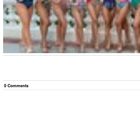
0
Comment
s