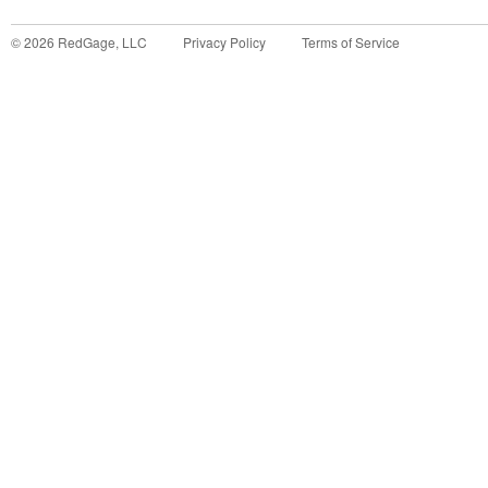
©
2026
RedGage, LLC
Privacy Policy
Terms of Service