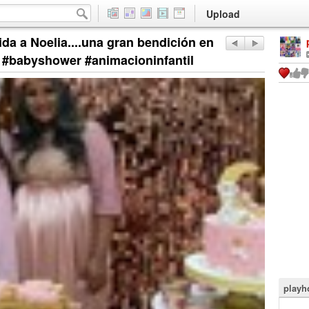
Upload
ida a Noelia....una gran bendición en
 #babyshower #animacioninfantil
playh