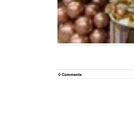
0
Comment
s