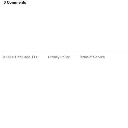
0
Comment
s
©
2026
RedGage, LLC
Privacy Policy
Terms of Service