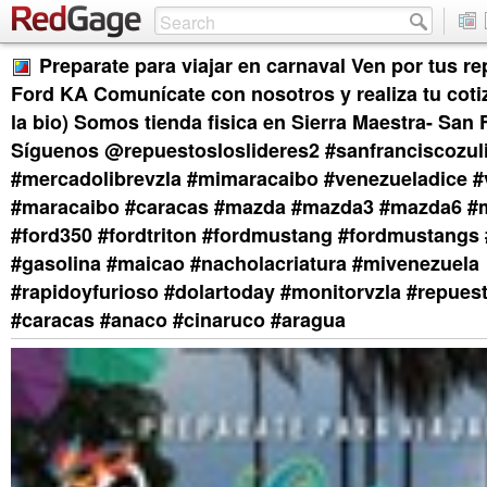
Preparate para viajar en carnaval Ven por tus r
Ford KA Comunícate con nosotros y realiza tu cotiz
la bio) Somos tienda fisica en Sierra Maestra- San 
Síguenos @repuestosloslideres2 #sanfranciscozuli
#mercadolibrevzla #mimaracaibo #venezueladice #
#maracaibo #caracas #mazda #mazda3 #mazda6 #
#ford350 #fordtriton #fordmustang #fordmustangs
#gasolina #maicao #nacholacriatura #mivenezuela
#rapidoyfurioso #dolartoday #monitorvzla #repues
#caracas #anaco #cinaruco #aragua