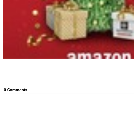
0
Comment
s