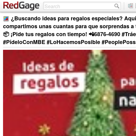
¿Buscando ideas para regalos especiales? Aquí
compartimos unas cuantas para que sorprendas a 
📦 ¡Pide tus regalos con tiempo! 📲6876-4690 #Tr
#PídeloConMBE #LoHacemosPosible #PeoplePoss