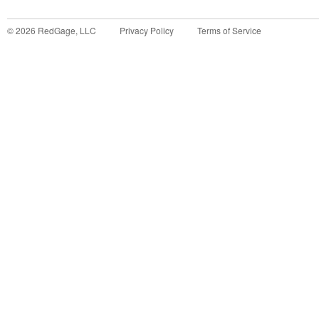
©
2026
RedGage, LLC
Privacy Policy
Terms of Service