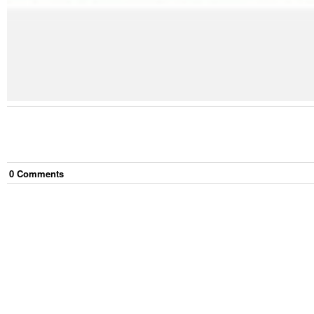
0
Comment
s