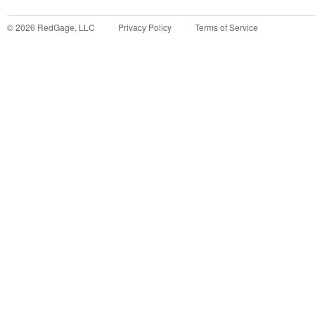
©
2026
RedGage, LLC
Privacy Policy
Terms of Service