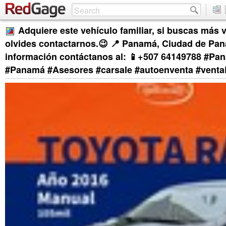
Adquiere este vehículo familiar, si buscas más 
olvides contactarnos.😉 📍 Panamá, Ciudad de Pa
información contáctanos al: 📱+507 64149788 #Pa
#Panamá #Asesores #carsale #autoenventa #vent