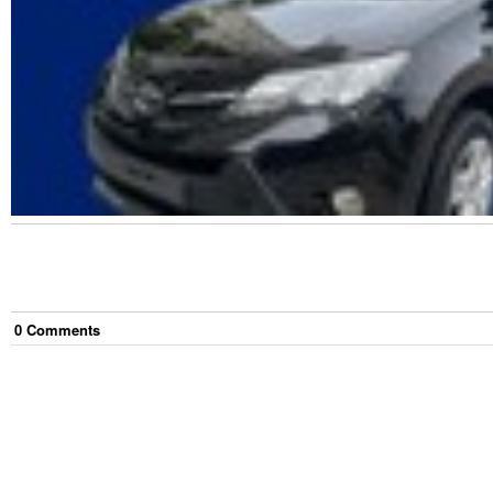
0
Comment
s