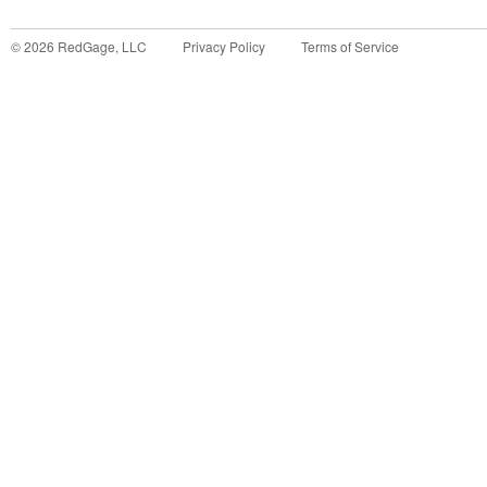
©
2026
RedGage, LLC
Privacy Policy
Terms of Service