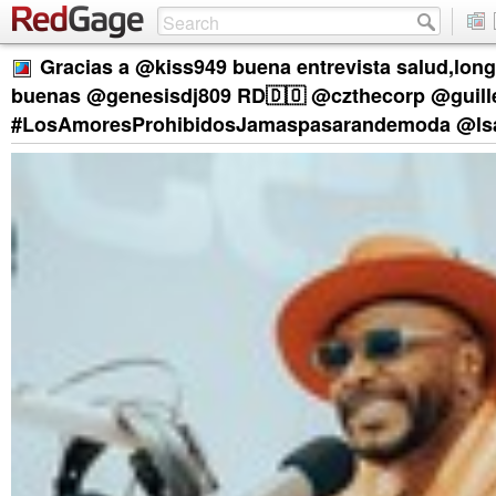
Gracias a @kiss949 buena entrevista salud,lon
buenas @genesisdj809 RD🇩🇴 @czthecorp @guill
#LosAmoresProhibidosJamaspasarandemoda @ls