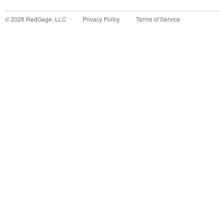
©
2026
RedGage, LLC
Privacy Policy
Terms of Service