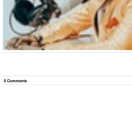
0
Comment
s