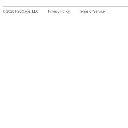
©
2026
RedGage, LLC
Privacy Policy
Terms of Service