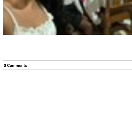
0
Comment
s