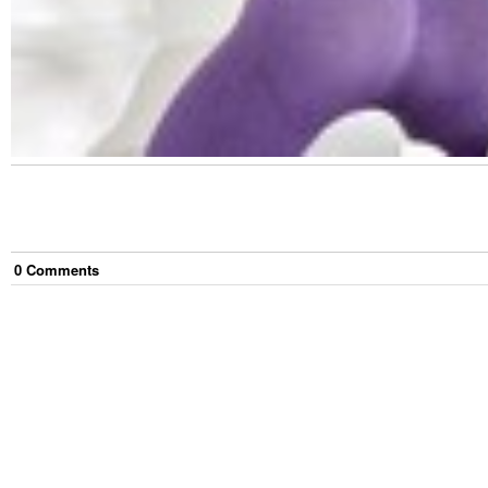
0
Comment
s