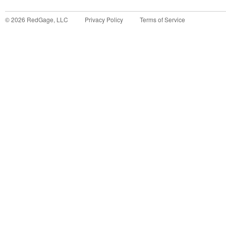
©
2026
RedGage, LLC
Privacy Policy
Terms of Service