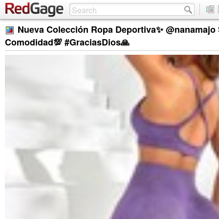
Nueva Colección Ropa Deportiva✨ @nanamajo 
Comodidad💯 #GraciasDios🙏