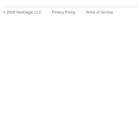
©
2026
RedGage, LLC
Privacy Policy
Terms of Service