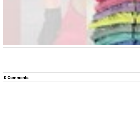
0
Comment
s