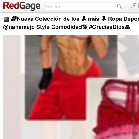
🌈Nueva Colección de los 🔝 más 🔝 Ropa Depo
@nanamajo Style Comodidad💯 #GraciasDios🙏