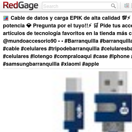
Cable de datos y carga EPIK de alta calidad 💯⚡
potencia 💎 Pregunta por el tuyo!!⚡ 🛒 Pide tus acc
artículos de tecnología favoritos en la tienda más 
@mundoaccesorio90 • • #Barranquilla #barranquill
#cable #celulares #tripodebarranquilla #celularesb
#celulares #lotengo #compraloaqui #case #iphone 
#samsungbarranquilla #xiaomi #apple