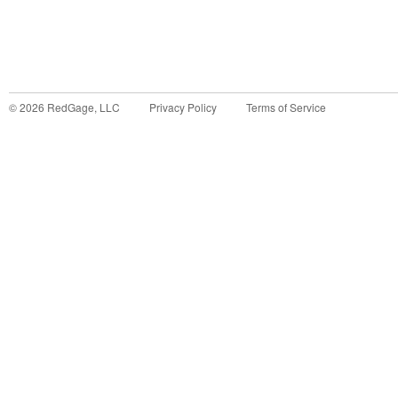
©
2026
RedGage, LLC
Privacy Policy
Terms of Service