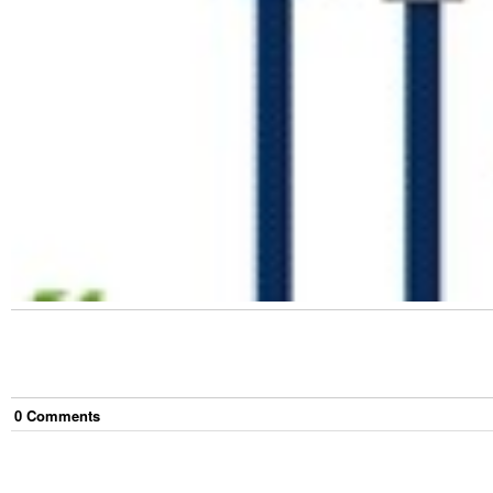
0
Comment
s