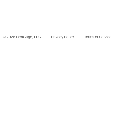
©
2026
RedGage, LLC
Privacy Policy
Terms of Service