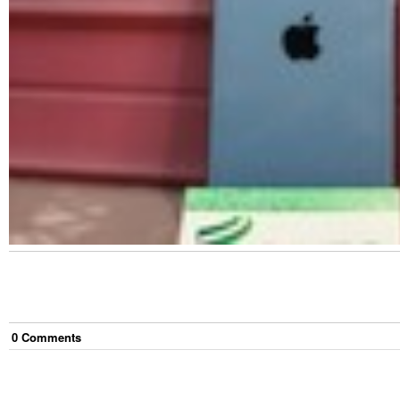
0
Comment
s