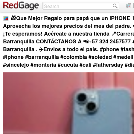
🎁Que Mejor Regalo para papá que un IPHONE 1
Aprovecha los mejores precios del mes del padre. 
¡Te esperamos! Acércate a nuestra tienda 📍Carrer
Barranquilla CONTÁCTANOS A ‪📲+57 324 2457577‬ 
Barranquilla . ✈️Envios a todo el país. #phone #fas
#iphone #barranquilla #colombia #soledad #medell
#sincelejo #monteria #cucuta #cali #fathersday #d