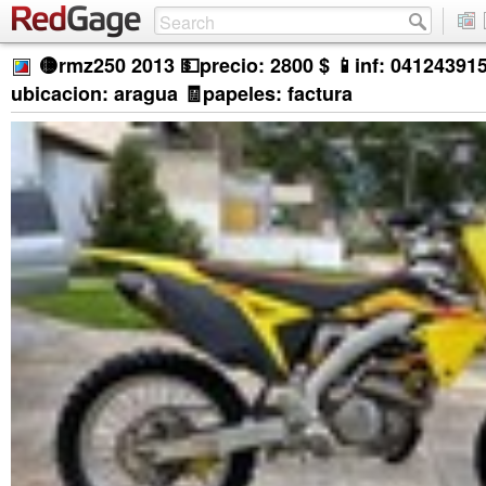
🟡rmz250 2013 💵precio: 2800 $ 📱inf: 04124391
ubicacion: aragua 🧾papeles: factura