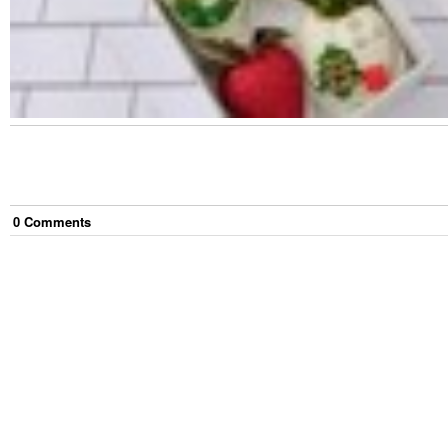
0
Comment
s