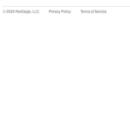
©
2026
RedGage, LLC
Privacy Policy
Terms of Service