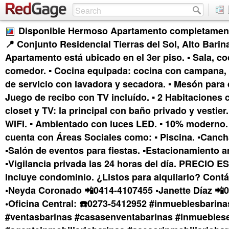
Disponible Hermoso Apartamento completamen
📍 Conjunto Residencial Tierras del Sol, Alto Barina
Apartamento está ubicado en el 3er piso. ▪️ Sala, co
comedor. ▪️ Cocina equipada: cocina con campana, 
de servicio con lavadora y secadora. ▪️ Mesón para 
Juego de recibo con TV incluído. ▪️ 2 Habitaciones
closet y TV: la principal con baño privado y vestier. 
WIFI. ▪️ Ambientado con luces LED. ▪️ 10% moderno.
cuenta con Áreas Sociales como: ▪️ Piscina. ▪️Canch
▪️Salón de eventos para fiestas. ▪️Estacionamiento a
▪️Vigilancia privada las 24 horas del día. PRECIO 
Incluye condominio. ¿Listos para alquilarlo? Contá
•Neyda Coronado 📲0414-4107455 •Janette Díaz 📲
•Oficina Central: ☎️0273-5412952 #inmueblesbarina
#ventasbarinas #casasenventabarinas #inmuebles