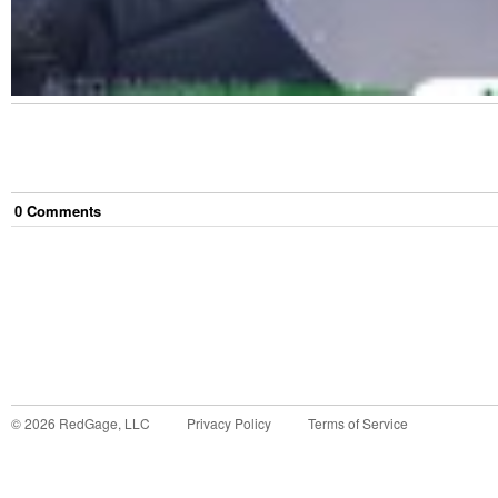
0
Comment
s
©
2026
RedGage, LLC
Privacy Policy
Terms of Service