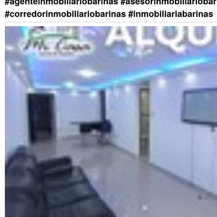
#agenteinmobiliariobarinas #asesorinmobiliariobar
#corredorinmobiliariobarinas #inmobiliariabarinas