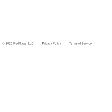
©
2026
RedGage, LLC
Privacy Policy
Terms of Service