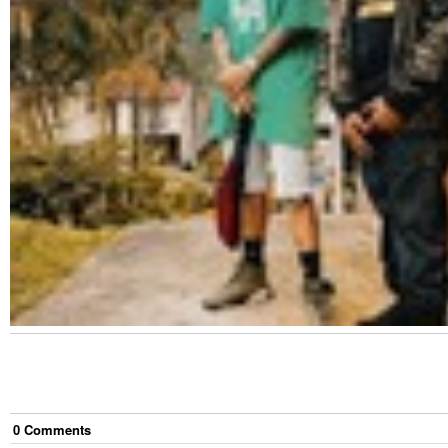
0
Comment
s