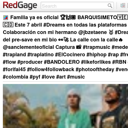
Familia ya es oficial 🏆🙌🏼 BARQUISIMETO🇻
🇨🇴 Este 7 abril #Dreams en todas las plataformas 
Colaboración con mi hermano @jbzetaene 🥇 #Dre
del pre-save en mi bio 👀🚀 La calle con la calle🔥
@sanclementeoficial Captura 📸 #trapmusic #mede
#trapland #traplatino #ElCocinero #hiphop #rap #fr
#flow #producer #BANDOLERO #likeforlikes #RBN 
#forifai45 #follow4followback #photooftheday #ven
#colombia #pyf #love #art #music