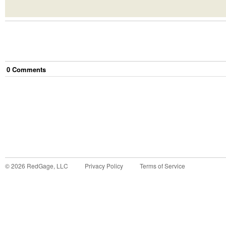
0
Comment
s
©
2026
RedGage, LLC
Privacy Policy
Terms of Service