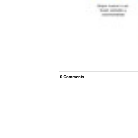
0
Comment
s