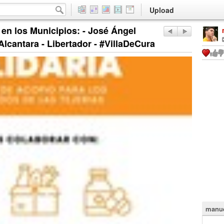
Upload
en los Municipios: - José Ángel
lcantara - Libertador - #VillaDeCura
manue