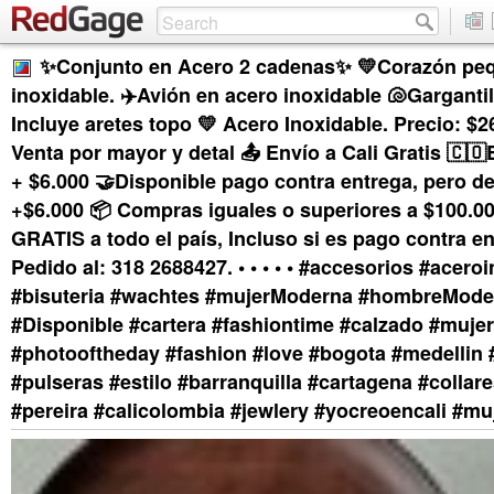
✨Conjunto en Acero 2 cadenas✨ 💛Corazón pe
inoxidable. ✈️Avión en acero inoxidable 🐚Gargantil
Incluye aretes topo 💛 Acero Inoxidable. Precio: $
Venta por mayor y detal 📤 Envío a Cali Gratis 🇨🇴
+ $6.000 🤝Disponible pago contra entrega, pero d
+$6.000 📦 Compras iguales o superiores a $100.0
GRATIS a todo el país, Incluso si es pago contra en
Pedido al: 318 2688427. • • • • • #accesorios #acero
#bisuteria #wachtes #mujerModerna #hombreMode
#Disponible #cartera #fashiontime #calzado #muje
#photooftheday #fashion #love #bogota #medellin 
#pulseras #estilo #barranquilla #cartagena #collar
#pereira #calicolombia #jewlery #yocreoencali #mu