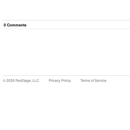
0
Comment
s
©
2026
RedGage, LLC
Privacy Policy
Terms of Service