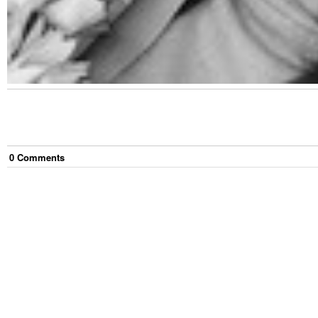
0
Comment
s