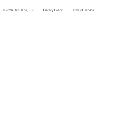
©
2026
RedGage, LLC
Privacy Policy
Terms of Service