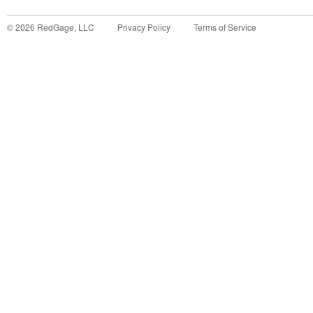
©
2026
RedGage, LLC
Privacy Policy
Terms of Service