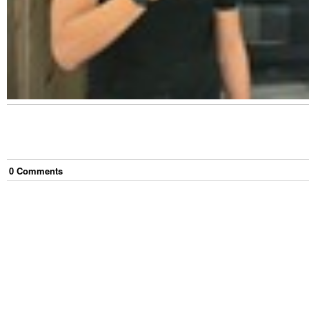
0
Comment
s