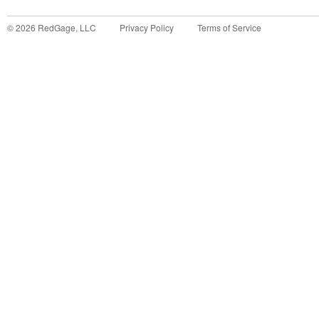
©
2026
RedGage, LLC
Privacy Policy
Terms of Service