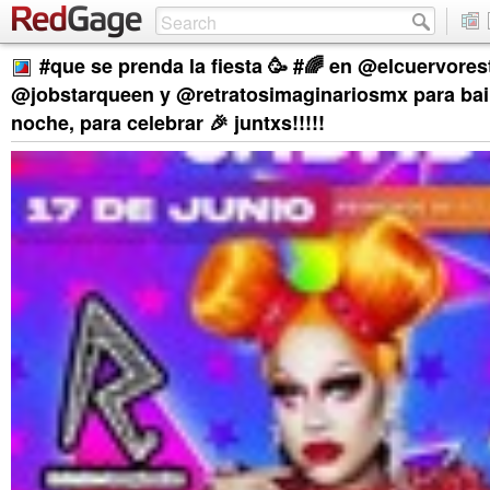
#que se prenda la fiesta 🥳 #🌈 en @elcuervores
@jobstarqueen y @retratosimaginariosmx para bail
noche, para celebrar 🎉 juntxs!!!!!