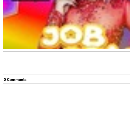
0
Comment
s