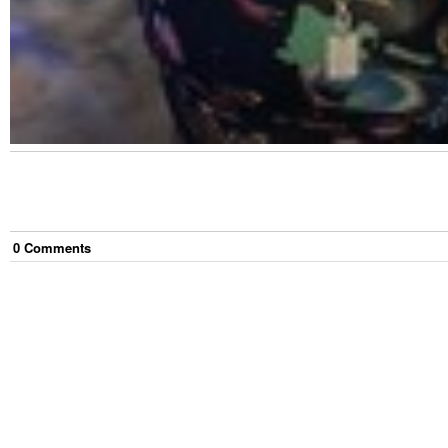
0
Comment
s