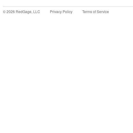
©
2026
RedGage, LLC
Privacy Policy
Terms of Service