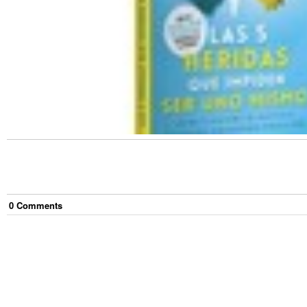
0
Comment
s