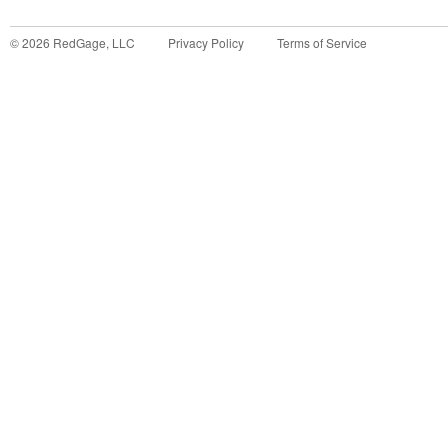
©
2026
RedGage, LLC
Privacy Policy
Terms of Service