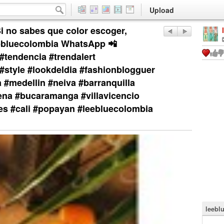
Upload
 no sabes que color escoger,
eebluecolombia WhatsApp 📲
tendencia #trendalert
 #style #lookdeldia #fashionblogguer
 #medellin #neiva #barranquilla
ena #bucaramanga #villavicencio
es #cali #popayan #leebluecolombia
leebl