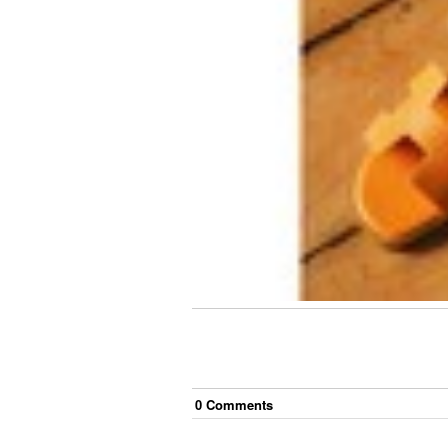
0
Comment
s