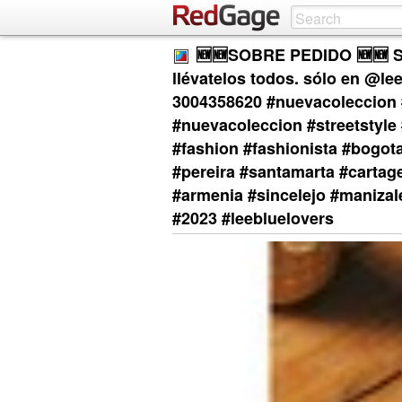
🆕🆕SOBRE PEDIDO 🆕🆕 Si
llévatelos todos. sólo en @l
3004358620 #nuevacoleccion #
#nuevacoleccion #streetstyle
#fashion #fashionista #bogota
#pereira #santamarta #cartag
#armenia #sincelejo #manizal
#2023 #leebluelovers