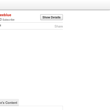
leeblue
Show Details
Subscribe
Share
ue's Content