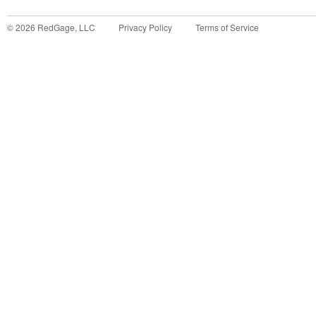
©
2026
RedGage, LLC
Privacy Policy
Terms of Service