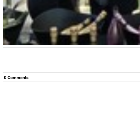
0
Comment
s